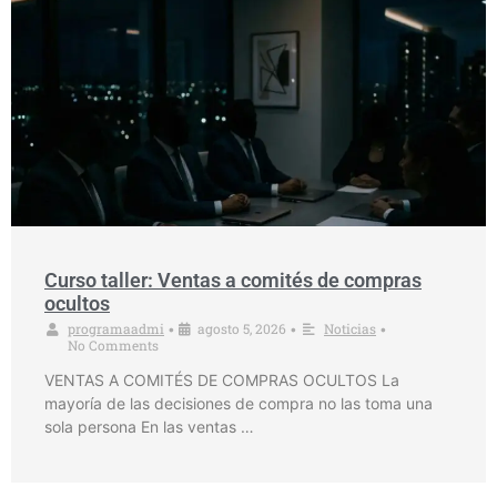
Curso taller: Ventas a comités de compras
ocultos
programaadmi
agosto 5, 2026
Noticias
•
•
•
No Comments
VENTAS A COMITÉS DE COMPRAS OCULTOS La
mayoría de las decisiones de compra no las toma una
sola persona En las ventas …