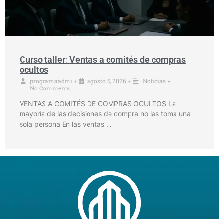
Curso taller: Ventas a comités de compras
ocultos
programaadmi
agosto 5, 2026
Noticias
•
•
•
No Comments
VENTAS A COMITÉS DE COMPRAS OCULTOS La
mayoría de las decisiones de compra no las toma una
sola persona En las ventas …